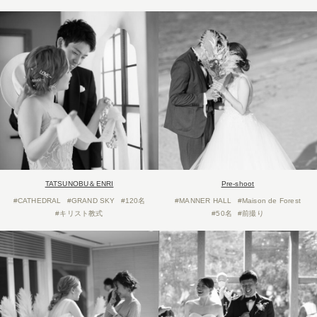
TATSUNOBU＆ENRI
Pre-shoot
#CATHEDRAL
#GRAND SKY
#120名
#MANNER HALL
#Maison de Forest
#キリスト教式
#50名
#前撮り