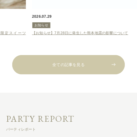
2026.07.29
202
お知らせ
お
ーツ
【お知らせ】7月28日に発生した熊本地震の影響について
＼
選
全ての記事を見る
PARTY REPORT
パーティレポート