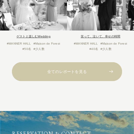
ゲストと楽しむWedding
笑って、泣いて、幸せの時間
#MANNER HALL
#Maison de Forest
#MANNER HALL
#Maison de Forest
#50名
#少人数
#40名
#少人数
全てのレポートを見る
RESERVATION & CONTACT