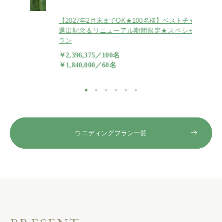
を
【2027年2月末までOK★100名様】ベストチャペル
待望の2
！
選出記念＆リニューアル期間限定★スペシャルプ
率NO.
ラン
￥2,18
￥2,396,375／100名
￥1,840,000／60名
ウエディングプラン一覧