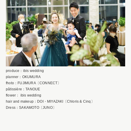
produce：ibis wedding
planner：OKUMURA
fhoto：FUJIMURA〔CONNECT〕
pâtissière：TANOUE
flower： ibis wedding
hair and makeup：DOI・MIYAZAKI〔Chloris & Cinq〕
Dress：SAKAMOTO〔JUNO〕