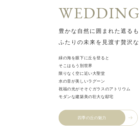
WEDDIN
豊かな自然に囲まれた
遮る
ふたりの未来を見渡す
贅沢
緑の海を眼下に丘を登ると
そこはもう別世界
限りなく空に近い大聖堂
水の音が美しいラグーン
祝福の光がそそぐガラスのアトリウム
モダンな建築美の壮大な邸宅
四季の丘の魅力