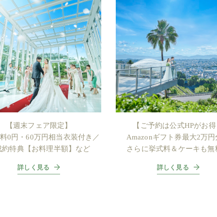
【週末フェア限定】
【ご予約は公式HPがお得
料0円・60万円相当衣装付き／
Amazonギフト券最大2万
成約特典【お料理半額】など
さらに挙式料＆ケーキも無
詳しく見る
詳しく見る