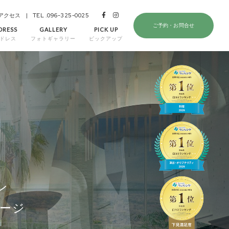
全てのレポートを見る
TEL .096-325-0025
アクセス
ご予約・お問合せ
DRESS
GALLERY
PICK UP
ドレス
フォトギャラリー
ピックアップ
ン
ージ