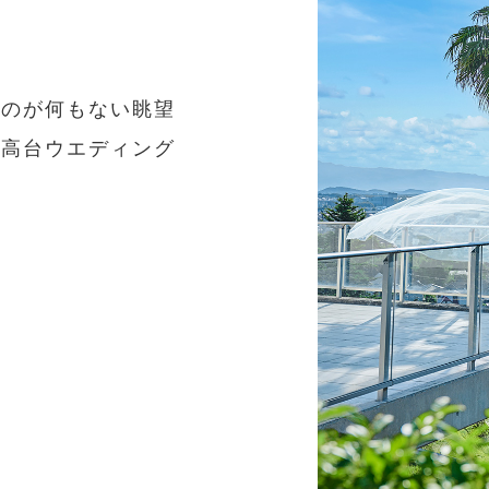
G
ものが何もない眺望
な高台ウエディング