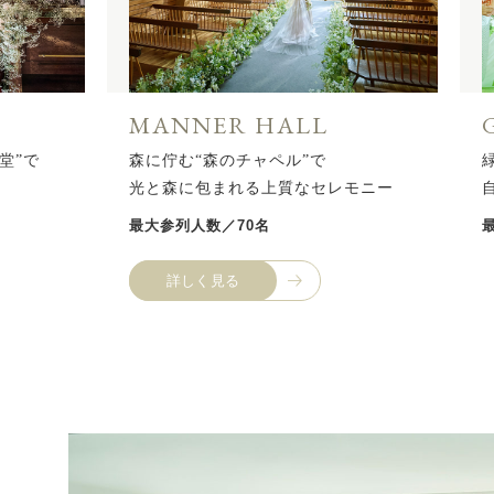
MANNER HALL
堂”で
森に佇む“森のチャペル”で
光と森に包まれる上質なセレモニー
最大参列人数／70名
詳しく見る