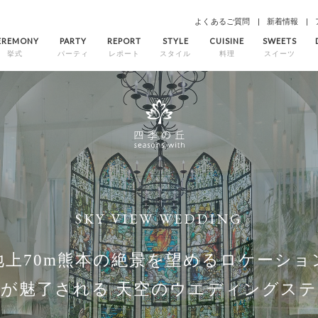
よくあるご質問
新着情報
EREMONY
PARTY
REPORT
STYLE
CUISINE
SWEETS
挙式
パーティ
レポート
スタイル
料理
スイーツ
SKY VIEW WEDDING
地上70m熊本の絶景を望めるロケーショ
もが魅了される
天空のウエディングステ