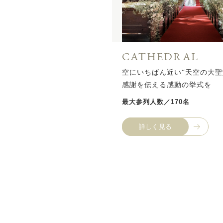
CATHEDRAL
空にいちばん近い“天空の大聖
感謝を伝える感動の挙式を
最大参列人数／170名
詳しく見る