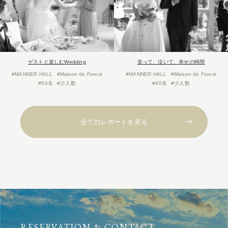
ゲストと楽しむWedding
笑って、泣いて、幸せの時間
#MANNER HALL
#Maison de Forest
#MANNER HALL
#Maison de Forest
#50名
#少人数
#40名
#少人数
全てのレポートを見る
RESERVATION & CONTACT