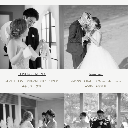
TATSUNOBU＆ENRI
Pre-shoot
#CATHEDRAL
#GRAND SKY
#120名
#MANNER HALL
#Maison de Forest
#キリスト教式
#50名
#前撮り