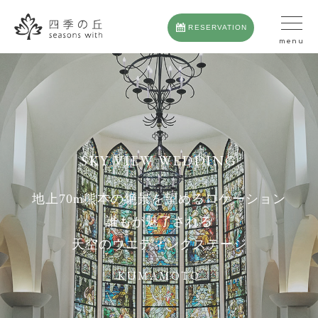
RESERVATION
SKY VIEW WEDDING
地上70m熊本の絶景を望めるロケーション
誰もが魅了される
天空のウエディングステージ
KUMAMOTO