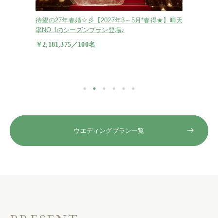
春得★】晴天
★NEW★【2027年6月以降〜早得★】お早めのご
【通
予約がお得♪ゆっくり準備が叶うプランをご用意！
￥3,
￥2,626,680／100名
ウエディングプラン一覧