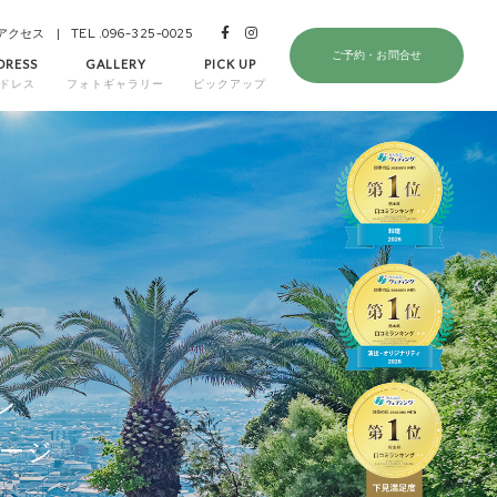
全てのレポートを見る
TEL .096-325-0025
アクセス
ご予約・お問合せ
DRESS
GALLERY
PICK UP
ドレス
フォトギャラリー
ピックアップ
ン
ージ