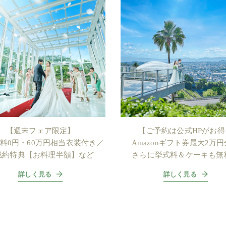
【週末フェア限定】
【ご予約は公式HPがお得
料0円・60万円相当衣装付き／
Amazonギフト券最大2万
成約特典【お料理半額】など
さらに挙式料＆ケーキも無
詳しく見る
詳しく見る