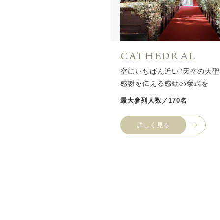
CATHEDRAL
空にいちばん近い“天空の大聖
感謝を伝える感動の挙式を
最大参列人数／170名
詳しく見る