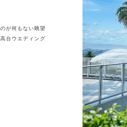
G
ものが何もない眺望
な高台ウエディング