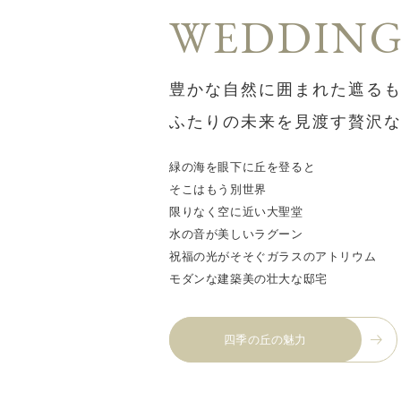
WEDDIN
豊かな自然に囲まれた
遮る
ふたりの未来を見渡す
贅沢
緑の海を眼下に丘を登ると
そこはもう別世界
限りなく空に近い大聖堂
水の音が美しいラグーン
祝福の光がそそぐガラスのアトリウム
モダンな建築美の壮大な邸宅
四季の丘の魅力