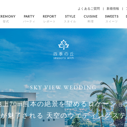
よくあるご質問
新着情報
EREMONY
PARTY
REPORT
STYLE
CUISINE
SWEETS
挙式
パーティ
レポート
スタイル
料理
スイーツ
SKY VIEW WEDDING
地上70m熊本の絶景を望めるロケーショ
もが魅了される
天空のウエディングステ