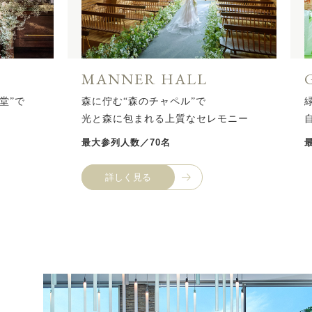
MANNER HALL
堂”で
森に佇む“森のチャペル”で
光と森に包まれる上質なセレモニー
最大参列人数／70名
詳しく見る