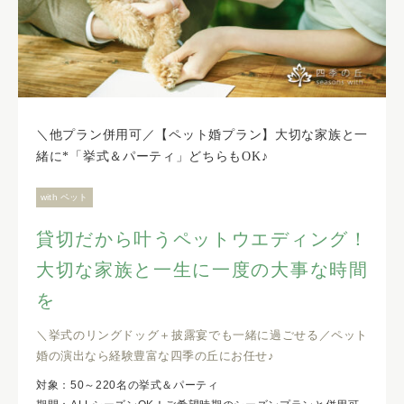
＼他プラン併用可／【ペット婚プラン】大切な家族と一
緒に*「挙式＆パーティ」どちらもOK♪
with ペット
貸切だから叶うペットウエディング！
大切な家族と一生に一度の大事な時間
を
＼挙式のリングドッグ＋披露宴でも一緒に過ごせる／ペット
婚の演出なら経験豊富な四季の丘にお任せ♪
対象：50～220名の挙式＆パーティ