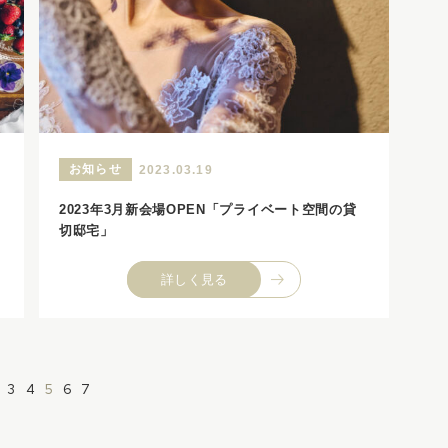
お知らせ
2023.03.19
2023年3月新会場OPEN「プライベート空間の貸
切邸宅」
詳しく見る
3
4
5
6
7