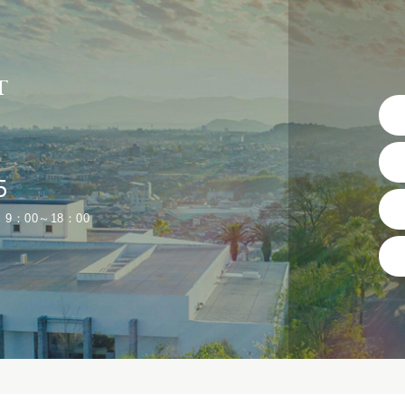
T
5
 9：00～18：00
）