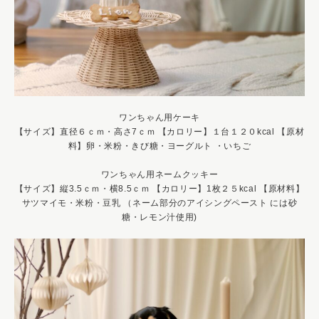
ワンちゃん用ケーキ
【サイズ】直径６ｃｍ・高さ7ｃｍ 【カロリー】１台１２０kcal 【原材
料】卵・米粉・きび糖・ヨーグルト ・いちご
ワンちゃん用ネームクッキー
【サイズ】縦3.5ｃｍ・横8.5ｃｍ 【カロリー】1枚２５kcal 【原材料】
サツマイモ・米粉・豆乳 （ネーム部分のアイシングペースト には砂
糖・レモン汁使用)