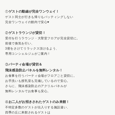
ゲストの動線が完全ワンウェイ！
①
ゲスト同士が行きも帰りもバッティングしない
完全ワンウェイの館内で安心♥
ゲストラウンジが貸切！
②
受付を行うラウンジ・大聖堂フロアが完全貸切に。
前後で換気を行い、
3密をさけてリラックス頂けるよう、
専用コンシェルジュがご案内！
パーティ会場が貸切＆
③
飛沫感染防止パネルを無料レンタル！
お食事を行うパーティ会場がフロアごと貸切に。
お手洗いも授乳室も完備しているので安心。
さらに、飛沫感染防止のアクリルパネルが
無料レンタルでお食事も安心。
お二人がお招きされたゲストのみ来館！
④
不特定多数のゲストが出入りする施設違い、
四季の丘に来館されるゲストは