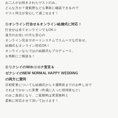
お二人がお招きされたゲストのみ。
どんな方か？渡航歴なども事前に確認できるので
ゲスト同士が安心して過ごせます！
オンライン打合せ＆オンライン結婚式に対応！
⑤
打合せは全てオンラインでもOK☆
遠方のお住いの方も安心の
オンライン完全サポートシステムでスムーズな打合せ。
結婚式もオンライン対応OK！
オンラインならではの結婚式もプロデュース。
お気軽にご相談を！
リクシイのWithコロナ宣言＆
⑥
ゼクシイのNEW NORMAL HAPPY WEDDING
の両方に賛同
日程変更についても結婚式から３週間前までのお申し出で
それまでかかった実費（作成に入った招待状など）
のみご負担となり、ご延期料は実質無料と
柔軟に対応させて頂いております！