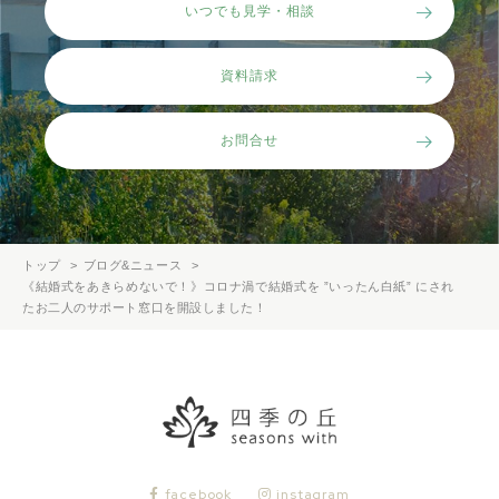
いつでも見学・相談
資料請求
お問合せ
トップ
ブログ&ニュース
《結婚式をあきらめないで！》コロナ渦で結婚式を ”いったん白紙” にされ
たお二人のサポート窓口を開設しました！
facebook
instagram